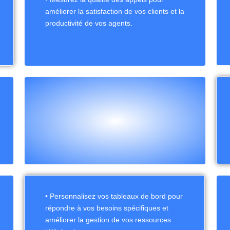
améliorer la satisfaction de vos clients et la
productivité de vos agents.
• Personnalisez vos tableaux de bord pour
répondre à vos besoins spécifiques et
améliorer la gestion de vos ressources