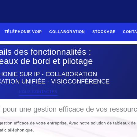
TÉLÉPHONIE VOIP
COLLABORATION
STOCKAGE
CONT
ils des fonctionnalités :
eaux de bord et pilotage
HONIE SUR IP - COLLABORATION
TION UNIFIÉE - VISIOCONFÉRENCE
NOUS CONTACTER
 pour une gestion efficace de vos ressour
gestion efficace de votre entreprise. Avec notre solution de tableaux d
rafic téléphonique.